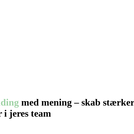
lding
med mening – skab stærke
r i jeres team