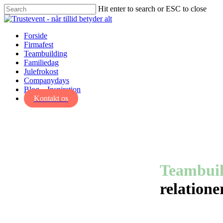
Skip
Hit enter to search or ESC to close
to
Close
main
Search
content
Menu
Forside
Firmafest
Teambuilding
Familiedag
Julefrokost
Companydays
Blog – Inspiration
Kontakt os
Teambui
relatione