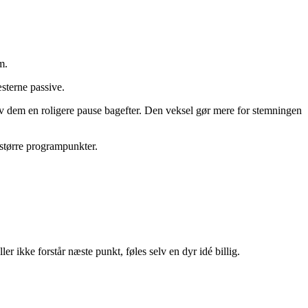
m.
æsterne passive.
 giv dem en roligere pause bagefter. Den veksel gør mere for stemningen
e større programpunkter.
 ikke forstår næste punkt, føles selv en dyr idé billig.