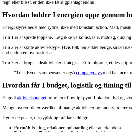
regn eller blæst, er den ikke færdigplanlagt endnu.
Hvordan holder I energien oppe gennem he
Energi styres bedst med rytme, ikke med konstant action. Mad, musik o
Trin 1 er at sprede toppene. Læg ikke velkomst, tale, middag, quiz og 
Trin 2 er at skifte aktivitetstype. Hvis folk har siddet længe, så lad
end endnu en overraskelse.
Trin 3 er at bruge sideaktiviteter strategisk. Et fotohjørne, et desser
“Trust Event sammensætter også
companydays
med balance mel
Hvordan får I budget, logistik og timing t
Et godt
aktivitetsbudget
prioriterer flow før pynt. Lokation, lyd og sty
Mange overvurderer værdien af mange aktiviteter og undervurderer værdi
Her er de poster, der typisk bør afklares tidligt:
Formål:
Fejring, relationer, onboarding eller anerkendelse.