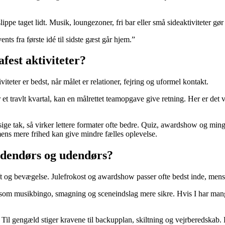
ppe taget lidt. Musik, loungezoner, fri bar eller små sideaktiviteter gør d
ents fra første idé til sidste gæst går hjem.”
afest aktiviteter?
viteter er bedst, når målet er relationer, fejring og uformel kontakt.
et travlt kvartal, kan en målrettet teamopgave give retning. Her er det vi
r sige tak, så virker lettere formater ofte bedre. Quiz, awardshow og m
 mens mere frihed kan give mindre fælles oplevelse.
indendørs og udendørs?
 luft og bevægelse. Julefrokost og awardshow passer ofte bedst inde, m
r som musikbingo, smagning og sceneindslag mere sikre. Hvis I har mange
r. Til gengæld stiger kravene til backupplan, skiltning og vejrberedskab