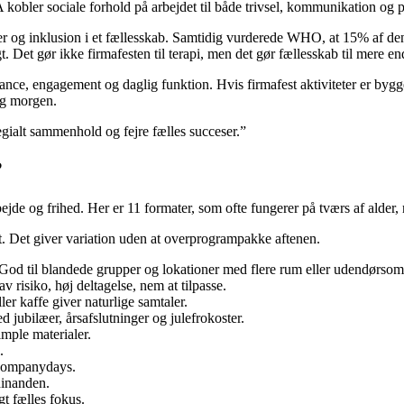
kobler sociale forhold på arbejdet til både trivsel, kommunikation og p
r og inklusion i et fællesskab. Samtidig vurderede WHO, at 15% af den
t. Det gør ikke firmafesten til terapi, men det gør fællesskab til mere en
ce, engagement og daglig funktion. Hvis firmafest aktiviteter er bygge
ag morgen.
gialt sammenhold og fejre fælles succeser.”
?
ejde og frihed. Her er 11 formater, som ofte fungerer på tværs af alder,
t. Det giver variation uden at overprogrampakke aftenen.
: God til blandede grupper og lokationer med flere rum eller udendørsom
isiko, høj deltagelse, nem at tilpasse.
r kaffe giver naturlige samtaler.
jubilæer, årsafslutninger og julefrokoster.
mple materialer.
.
g companydays.
hinanden.
gt fælles fokus.