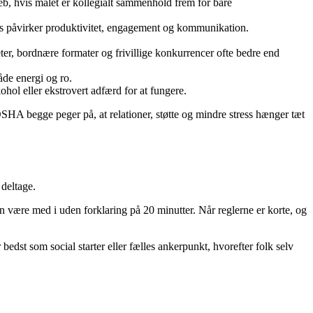
, hvis målet er kollegialt sammenhold frem for bare
ess påvirker produktivitet, engagement og kommunikation.
teter, bordnære formater og frivillige konkurrencer ofte bedre end
både energi og ro.
hol eller ekstrovert adfærd for at fungere.
SHA begge peger på, at relationer, støtte og mindre stress hænger tæt
 deltage.
n være med i uden forklaring på 20 minutter. Når reglerne er korte, og
 bedst som social starter eller fælles ankerpunkt, hvorefter folk selv