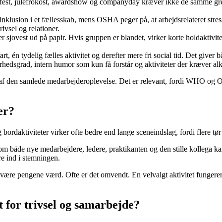
rfest, julefrokost, awardshow og companyday kræver ikke de samme greb
 inklusion i et fællesskab, mens OSHA peger på, at arbejdsrelateret str
rivsel og relationer.
ser sjovest ud på papir. Hvis gruppen er blandet, virker korte holdaktivi
art, én tydelig fælles aktivitet og derefter mere fri social tid. Det giver 
hedsgrad, intern humor som kun få forstår og aktiviteter der kræver alko
l af den samlede medarbejderoplevelse. Det er relevant, fordi WHO og O
er?
g bordaktiviteter virker ofte bedre end lange sceneindslag, fordi flere tør
om både nye medarbejdere, ledere, praktikanten og den stille kollega ka
ere ind i stemningen.
 at være pengene værd. Ofte er det omvendt. En velvalgt aktivitet fungerer
t for trivsel og samarbejde?