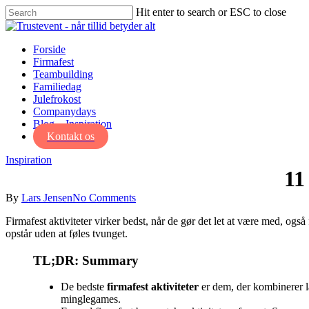
Skip
Hit enter to search or ESC to close
to
Close
main
Search
content
Menu
Forside
Firmafest
Teambuilding
Familiedag
Julefrokost
Companydays
Blog – Inspiration
Kontakt os
Inspiration
11
By
Lars Jensen
No Comments
Firmafest aktiviteter virker bedst, når de gør det let at være med, også
opstår uden at føles tvunget.
TL;DR: Summary
De bedste
firmafest aktiviteter
er dem, der kombinerer la
minglegames.