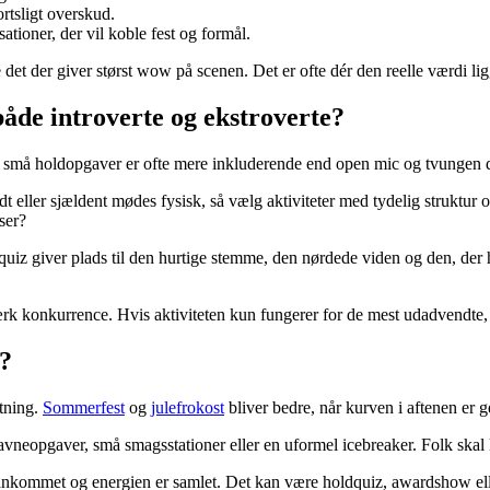
rtsligt overskud.
tioner, der vil koble fest og formål.
e det der giver størst wow på scenen. Det er ofte dér den reelle værdi lig
både introverte og ekstroverte?
og små holdopgaver er ofte mere inkluderende end open mic og tvungen 
 eller sjældent mødes fysisk, så vælg aktiviteter med tydelig struktur og
ser?
quiz giver plads til den hurtige stemme, den nørdede viden og den, der h
tærk konkurrence. Hvis aktiviteten kun fungerer for de mest udadvendte, 
n?
utning.
Sommerfest
og
julefrokost
bliver bedre, når kurven i aftenen er
navneopgaver, små smagsstationer eller en uformel icebreaker. Folk skal 
 ankommet og energien er samlet. Det kan være holdquiz, awardshow eller