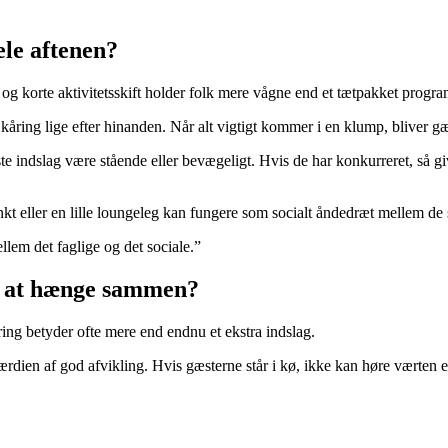
le aftenen?
g korte aktivitetsskift holder folk mere vågne end et tætpakket progra
kåring lige efter hinanden. Når alt vigtigt kommer i en klump, bliver g
 næste indslag være stående eller bevægeligt. Hvis de har konkurreret, så
tpunkt eller en lille loungeleg kan fungere som socialt åndedræt mellem d
lem det faglige og det sociale.”
il at hænge sammen?
ring betyder ofte mere end endnu et ekstra indslag.
en af god afvikling. Hvis gæsterne står i kø, ikke kan høre værten eller