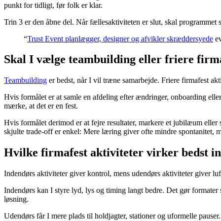
punkt for tidligt, før folk er klar.
Trin 3 er den åbne del. Når fællesaktiviteten er slut, skal programmet sli
“
Trust Event planlægger, designer og afvikler skræddersyede
ev
Skal I vælge teambuilding eller friere firm
Teambuilding
er bedst, når I vil træne samarbejde. Friere firmafest akti
Hvis formålet er at samle en afdeling efter ændringer, onboarding eller 
mærke, at det er en fest.
Hvis formålet derimod er at fejre resultater, markere et jubilæum elle
skjulte trade-off er enkel: Mere læring giver ofte mindre spontanitet,
Hvilke firmafest aktiviteter virker bedst 
Indendørs aktiviteter giver kontrol, mens udendørs aktiviteter giver
Indendørs kan I styre lyd, lys og timing langt bedre. Det gør formate
løsning.
Udendørs får I mere plads til holdjagter, stationer og uformelle pause