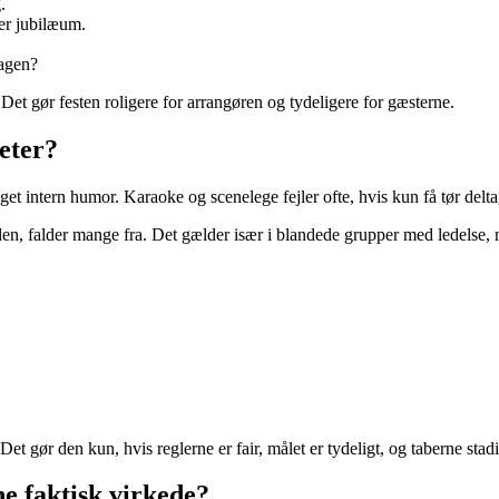
.
er jubilæum.
dagen?
Det gør festen roligere for arrangøren og tydeligere for gæsterne.
teter?
eget intern humor. Karaoke og scenelege fejler ofte, hvis kun få tør delta
heden, falder mange fra. Det gælder især i blandede grupper med ledelse,
t gør den kun, hvis reglerne er fair, målet er tydeligt, og taberne stadi
e faktisk virkede?