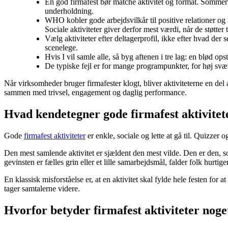
En god firmafest bør matche aktivitet og format. Somme
underholdning.
WHO kobler gode arbejdsvilkår til positive relationer og
Sociale aktiviteter giver derfor mest værdi, når de støtter t
Vælg aktiviteter efter deltagerprofil, ikke efter hvad der 
scenelege.
Hvis I vil samle alle, så byg aftenen i tre lag: en blød opst
De typiske fejl er for mange programpunkter, for høj svær
Når virksomheder bruger firmafester klogt, bliver aktiviteterne en de
sammen med trivsel, engagement og daglig performance.
Hvad kendetegner gode firmafest aktivitet
Gode
firmafest aktiviteter
er enkle, sociale og lette at gå til. Quizzer o
Den mest samlende aktivitet er sjældent den mest vilde. Den er den, s
gevinsten er fælles grin eller et lille samarbejdsmål, falder folk hurtig
En klassisk misforståelse er, at en aktivitet skal fylde hele festen for
tager samtalerne videre.
Hvorfor betyder firmafest aktiviteter noge