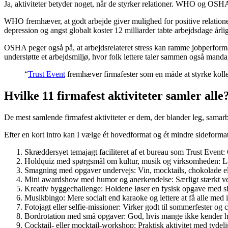
Ja, aktiviteter betyder noget, når de styrker relationer. WHO og OSHA 
WHO fremhæver, at godt arbejde giver mulighed for positive relatione
depression og angst globalt koster 12 milliarder tabte arbejdsdage årlig
OSHA peger også på, at arbejdsrelateret stress kan ramme jobperforman
understøtte et arbejdsmiljø, hvor folk lettere taler sammen også mand
“
Trust Event
fremhæver firmafester som en måde at styrke kolle
Hvilke 11 firmafest aktiviteter samler alle
De mest samlende firmafest aktiviteter er dem, der blander leg, samarb
Efter en kort intro kan I vælge ét hovedformat og ét mindre sideforma
Skræddersyet temajagt faciliteret af et bureau som Trust Event
Holdquiz med spørgsmål om kultur, musik og virksomheden: Lav r
Smagning med opgaver undervejs: Vin, mocktails, chokolade elle
Mini awardshow med humor og anerkendelse: Særligt stærkt ved 
Kreativ byggechallenge: Holdene løser en fysisk opgave med si
Musikbingo: Mere socialt end karaoke og lettere at få alle med i
Fotojagt eller selfie-missioner: Virker godt til sommerfester o
Bordrotation med små opgaver: God, hvis mange ikke kender 
Cocktail- eller mocktail-workshop: Praktisk aktivitet med tydeli