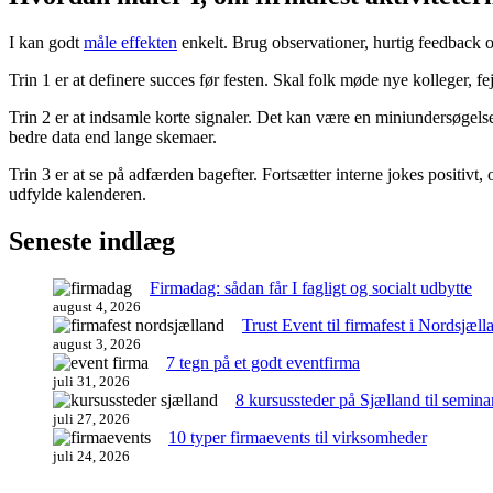
I kan godt
måle effekten
enkelt. Brug observationer, hurtig feedback o
Trin 1 er at definere succes før festen. Skal folk møde nye kolleger, fej
Trin 2 er at indsamle korte signaler. Det kan være en miniundersøgelse
bedre data end lange skemaer.
Trin 3 er at se på adfærden bagefter. Fortsætter interne jokes positivt,
udfylde kalenderen.
Seneste indlæg
Firmadag: sådan får I fagligt og socialt udbytte
august 4, 2026
Trust Event til firmafest i Nordsjæll
august 3, 2026
7 tegn på et godt eventfirma
juli 31, 2026
8 kursussteder på Sjælland til semina
juli 27, 2026
10 typer firmaevents til virksomheder
juli 24, 2026