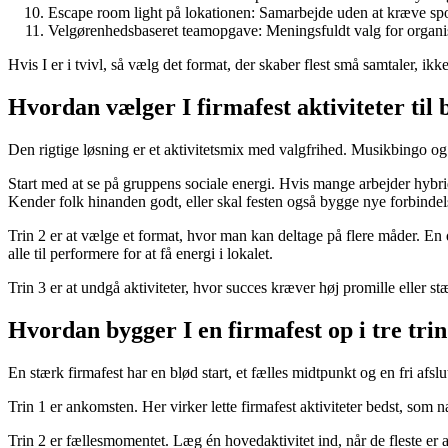
Escape room light på lokationen: Samarbejde uden at kræve spo
Velgørenhedsbaseret teamopgave: Meningsfuldt valg for organisa
Hvis I er i tvivl, så vælg det format, der skaber flest små samtaler, ikk
Hvordan vælger I firmafest aktiviteter til 
Den rigtige løsning er et aktivitetsmix med valgfrihed. Musikbingo 
Start med at se på gruppens sociale energi. Hvis mange arbejder hybridt
Kender folk hinanden godt, eller skal festen også bygge nye forbindel
Trin 2 er at vælge et format, hvor man kan deltage på flere måder. En 
alle til performere for at få energi i lokalet.
Trin 3 er at undgå aktiviteter, hvor succes kræver høj promille eller s
Hvordan bygger I en firmafest op i tre tri
En stærk firmafest har en blød start, et fælles midtpunkt og en fri afsl
Trin 1 er ankomsten. Her virker lette firmafest aktiviteter bedst, som 
Trin 2 er fællesmomentet. Læg én hovedaktivitet ind, når de fleste er