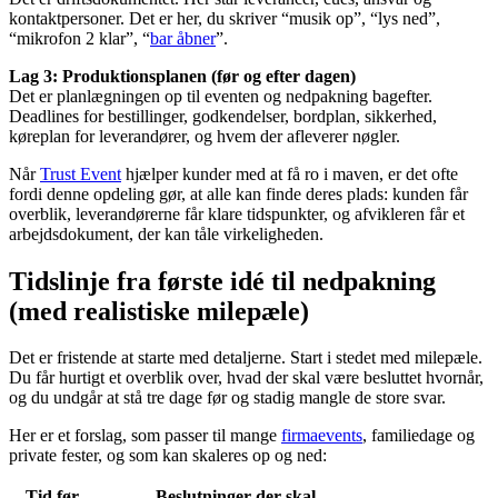
kontaktpersoner. Det er her, du skriver “musik op”, “lys ned”,
“mikrofon 2 klar”, “
bar åbner
”.
Lag 3: Produktionsplanen (før og efter dagen)
Det er planlægningen op til eventen og nedpakning bagefter.
Deadlines for bestillinger, godkendelser, bordplan, sikkerhed,
køreplan for leverandører, og hvem der afleverer nøgler.
Når
Trust Event
hjælper kunder med at få ro i maven, er det ofte
fordi denne opdeling gør, at alle kan finde deres plads: kunden får
overblik, leverandørerne får klare tidspunkter, og afvikleren får et
arbejdsdokument, der kan tåle virkeligheden.
Tidslinje fra første idé til nedpakning
(med realistiske milepæle)
Det er fristende at starte med detaljerne. Start i stedet med milepæle.
Du får hurtigt et overblik over, hvad der skal være besluttet hvornår,
og du undgår at stå tre dage før og stadig mangle de store svar.
Her er et forslag, som passer til mange
firmaevents
, familiedage og
private fester, og som kan skaleres op og ned:
Tid før
Beslutninger der skal