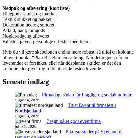
Nedpak og aflevering (kort liste)
Hittegods samlet og mærket
Teknik slukket og pakket
Dekoration ned og sorteret
Affald, pant, tomgods
Nøgler/adgang afleveret
Billeder, gaver, personlige effekter med hjem
Hvis du vil gøre skabelonen endnu mere robust, så tilføj en kolonne
til hvert punkt: “Plan B”. Bare én sætning. Når det regner, når en
leverandør er forsinket, eller når tidsplanen skrider, er det den
kolonne, der giver dig ro til at holde festen levende.
Seneste indlæg
Firmadag: sådan får I fagligt og socialt udbytte
august 4, 2026
Trust Event til firmafest i
Nordsjælland
august 3, 2026
7 tegn på et godt eventfirma
juli 31, 2026
8 kursussteder på Sjælland til
seminar og kickoff