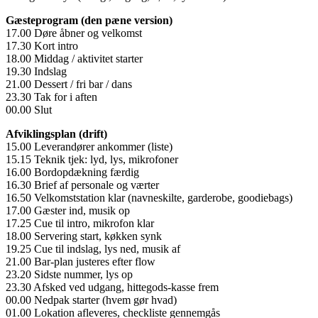
Gæsteprogram (den pæne version)
17.00 Døre åbner og velkomst
17.30 Kort intro
18.00 Middag / aktivitet starter
19.30 Indslag
21.00 Dessert / fri bar / dans
23.30 Tak for i aften
00.00 Slut
Afviklingsplan (drift)
15.00 Leverandører ankommer (liste)
15.15 Teknik tjek: lyd, lys, mikrofoner
16.00 Bordopdækning færdig
16.30 Brief af personale og værter
16.50 Velkomststation klar (navneskilte, garderobe, goodiebags)
17.00 Gæster ind, musik op
17.25 Cue til intro, mikrofon klar
18.00 Servering start, køkken synk
19.25 Cue til indslag, lys ned, musik af
21.00 Bar-plan justeres efter flow
23.20 Sidste nummer, lys op
23.30 Afsked ved udgang, hittegods-kasse frem
00.00 Nedpak starter (hvem gør hvad)
01.00 Lokation afleveres, checkliste gennemgås