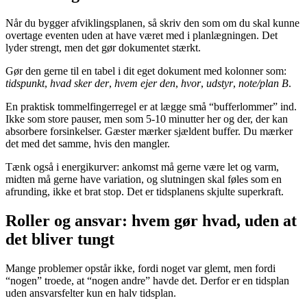
Når du bygger afviklingsplanen, så skriv den som om du skal kunne
overtage eventen uden at have været med i planlægningen. Det
lyder strengt, men det gør dokumentet stærkt.
Gør den gerne til en tabel i dit eget dokument med kolonner som:
tidspunkt
,
hvad sker der
,
hvem ejer den
,
hvor
,
udstyr
,
note/plan B
.
En praktisk tommelfingerregel er at lægge små “bufferlommer” ind.
Ikke som store pauser, men som 5-10 minutter her og der, der kan
absorbere forsinkelser. Gæster mærker sjældent buffer. Du mærker
det med det samme, hvis den mangler.
Tænk også i energikurver: ankomst må gerne være let og varm,
midten må gerne have variation, og slutningen skal føles som en
afrunding, ikke et brat stop. Det er tidsplanens skjulte superkraft.
Roller og ansvar: hvem gør hvad, uden at
det bliver tungt
Mange problemer opstår ikke, fordi noget var glemt, men fordi
“nogen” troede, at “nogen andre” havde det. Derfor er en tidsplan
uden ansvarsfelter kun en halv tidsplan.