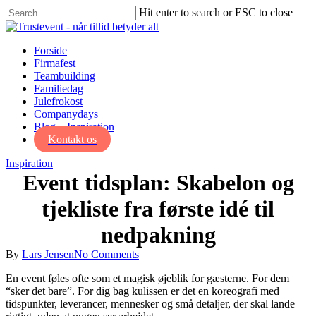
Skip
Hit enter to search or ESC to close
to
Close
main
Search
content
Menu
Forside
Firmafest
Teambuilding
Familiedag
Julefrokost
Companydays
Blog – Inspiration
Kontakt os
Inspiration
Event tidsplan: Skabelon og
tjekliste fra første idé til
nedpakning
By
Lars Jensen
No Comments
En event føles ofte som et magisk øjeblik for gæsterne. For dem
“sker det bare”. For dig bag kulissen er det en koreografi med
tidspunkter, leverancer, mennesker og små detaljer, der skal lande