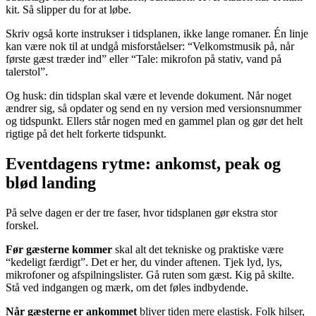
kit. Så slipper du for at løbe.
Skriv også korte instrukser i tidsplanen, ikke lange romaner. Én linje
kan være nok til at undgå misforståelser: “Velkomstmusik på, når
første gæst træder ind” eller “Tale: mikrofon på stativ, vand på
talerstol”.
Og husk: din tidsplan skal være et levende dokument. Når noget
ændrer sig, så opdater og send en ny version med versionsnummer
og tidspunkt. Ellers står nogen med en gammel plan og gør det helt
rigtige på det helt forkerte tidspunkt.
Eventdagens rytme: ankomst, peak og
blød landing
På selve dagen er der tre faser, hvor tidsplanen gør ekstra stor
forskel.
Før gæsterne kommer
skal alt det tekniske og praktiske være
“kedeligt færdigt”. Det er her, du vinder aftenen. Tjek lyd, lys,
mikrofoner og afspilningslister. Gå ruten som gæst. Kig på skilte.
Stå ved indgangen og mærk, om det føles indbydende.
Når gæsterne er ankommet
bliver tiden mere elastisk. Folk hilser,