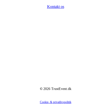
Kontakt os
Virksomheden
Hedestien 19
2670 Greve
CVR: 36428562
©
2026
TrustEvent.dk
Cookie- & privatlivspolitik