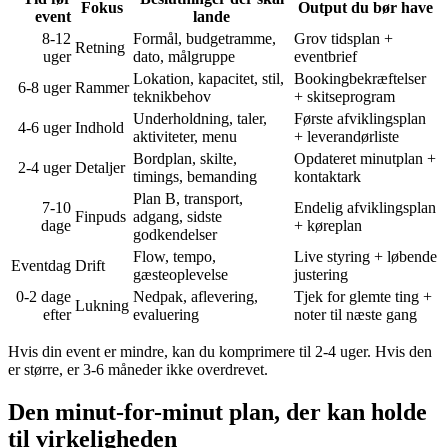
Fokus
Output du bør have
event
lande
8-12
Formål, budgetramme,
Grov tidsplan +
Retning
uger
dato, målgruppe
eventbrief
Lokation, kapacitet, stil,
Bookingbekræftelser
6-8 uger
Rammer
teknikbehov
+ skitseprogram
Underholdning, taler,
Første afviklingsplan
4-6 uger
Indhold
aktiviteter, menu
+ leverandørliste
Bordplan, skilte,
Opdateret minutplan +
2-4 uger
Detaljer
timings, bemanding
kontaktark
Plan B, transport,
7-10
Endelig afviklingsplan
Finpuds
adgang, sidste
dage
+ køreplan
godkendelser
Flow, tempo,
Live styring + løbende
Eventdag
Drift
gæsteoplevelse
justering
0-2 dage
Nedpak, aflevering,
Tjek for glemte ting +
Lukning
efter
evaluering
noter til næste gang
Hvis din event er mindre, kan du komprimere til 2-4 uger. Hvis den
er større, er 3-6 måneder ikke overdrevet.
Den minut-for-minut plan, der kan holde
til virkeligheden