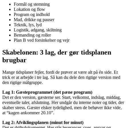
Formål og stemning
Lokation og flow
Program og indhold
Mad, drikke og pauser
Teknik, lys, lyd
Logistik, adgang, skiltning
Bemanding og roller
Plan B ved forsinkelser og vejr
Skabelonen: 3 lag, der gør tidsplanen
brugbar
Mange tidsplaner fejler, fordi de prøver at være alt på én side. Et
trick er at arbejde i tre lag. Så kan du dele den rigtige version med
den rigtige målgruppe.
Lag 1: Gæsteprogrammet (det pæne program)
Det er den version, gæsterne ser. Start, velkomst, indslag, middag,
eventuelle taler, afslutning. Her undgår du interne noter og tider, der
skaber stress. Gæster elsker tydelighed, men de behøver ikke vide,
at “kagen ankommer 20.10”.
Lag 2: Afviklingsplanen (minut for minut)
Det er driftsdokumentet. Her står leverancer, cues, ansvar og