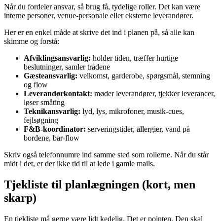
Når du fordeler ansvar, så brug få, tydelige roller. Det kan være
interne personer, venue-personale eller eksterne leverandører.
Her er en enkel måde at skrive det ind i planen på, så alle kan
skimme og forstå:
Afviklingsansvarlig:
holder tiden, træffer hurtige
beslutninger, samler trådene
Gæsteansvarlig:
velkomst, garderobe, spørgsmål, stemning
og flow
Leverandørkontakt:
møder leverandører, tjekker leverancer,
løser småting
Teknikansvarlig:
lyd, lys, mikrofoner, musik-cues,
fejlsøgning
F&B-koordinator:
serveringstider, allergier, vand på
bordene, bar-flow
Skriv også telefonnumre ind samme sted som rollerne. Når du står
midt i det, er der ikke tid til at lede i gamle mails.
Tjekliste til planlægningen (kort, men
skarp)
En tjekliste må gerne være lidt kedelig. Det er pointen. Den skal