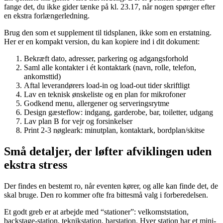
fange det, du ikke gider tænke på kl. 23.17, når nogen spørger efter
en ekstra forlængerledning.
Brug den som et supplement til tidsplanen, ikke som en erstatning.
Her er en kompakt version, du kan kopiere ind i dit dokument:
Bekræft dato, adresser, parkering og adgangsforhold
Saml alle kontakter i ét kontaktark (navn, rolle, telefon,
ankomsttid)
Aftal leverandørers load-in og load-out tider skriftligt
Lav en teknisk ønskeliste og en plan for mikrofoner
Godkend menu, allergener og serveringsrytme
Design gæsteflow: indgang, garderobe, bar, toiletter, udgang
Lav plan B for vejr og forsinkelser
Print 2-3 nøgleark: minutplan, kontaktark, bordplan/skitse
Små detaljer, der løfter afviklingen uden
ekstra stress
Der findes en bestemt ro, når eventen kører, og alle kan finde det, de
skal bruge. Den ro kommer ofte fra bittesmå valg i forberedelsen.
Et godt greb er at arbejde med “stationer”: velkomststation,
backstage-station, teknikstation, barstation. Hver station har et mini-