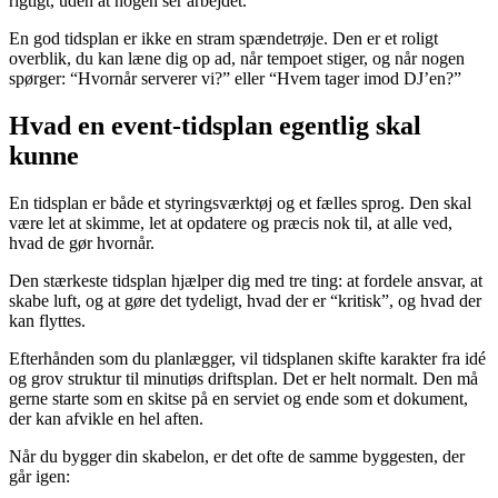
rigtigt, uden at nogen ser arbejdet.
En god tidsplan er ikke en stram spændetrøje. Den er et roligt
overblik, du kan læne dig op ad, når tempoet stiger, og når nogen
spørger: “Hvornår serverer vi?” eller “Hvem tager imod DJ’en?”
Hvad en event-tidsplan egentlig skal
kunne
En tidsplan er både et styringsværktøj og et fælles sprog. Den skal
være let at skimme, let at opdatere og præcis nok til, at alle ved,
hvad de gør hvornår.
Den stærkeste tidsplan hjælper dig med tre ting: at fordele ansvar, at
skabe luft, og at gøre det tydeligt, hvad der er “kritisk”, og hvad der
kan flyttes.
Efterhånden som du planlægger, vil tidsplanen skifte karakter fra idé
og grov struktur til minutiøs driftsplan. Det er helt normalt. Den må
gerne starte som en skitse på en serviet og ende som et dokument,
der kan afvikle en hel aften.
Når du bygger din skabelon, er det ofte de samme byggesten, der
går igen: