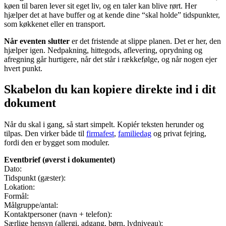
køen til baren lever sit eget liv, og en taler kan blive rørt. Her
hjælper det at have buffer og at kende dine “skal holde” tidspunkter,
som køkkenet eller en transport.
Når eventen slutter
er det fristende at slippe planen. Det er her, den
hjælper igen. Nedpakning, hittegods, aflevering, oprydning og
afregning går hurtigere, når det står i rækkefølge, og når nogen ejer
hvert punkt.
Skabelon du kan kopiere direkte ind i dit
dokument
Når du skal i gang, så start simpelt. Kopiér teksten herunder og
tilpas. Den virker både til
firmafest
,
familiedag
og privat fejring,
fordi den er bygget som moduler.
Eventbrief (øverst i dokumentet)
Dato:
Tidspunkt (gæster):
Lokation:
Formål:
Målgruppe/antal:
Kontaktpersoner (navn + telefon):
Særlige hensyn (allergi, adgang, børn, lydniveau):