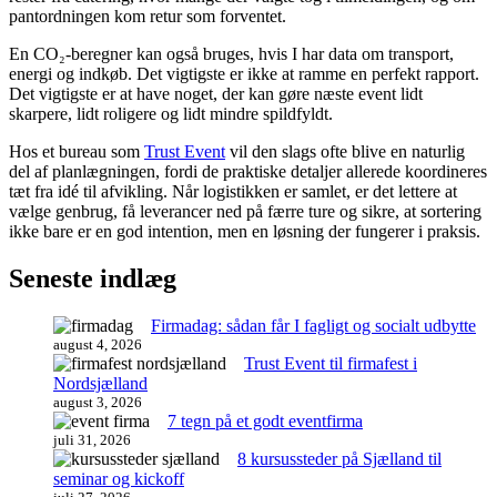
pantordningen kom retur som forventet.
En CO₂-beregner kan også bruges, hvis I har data om transport,
energi og indkøb. Det vigtigste er ikke at ramme en perfekt rapport.
Det vigtigste er at have noget, der kan gøre næste event lidt
skarpere, lidt roligere og lidt mindre spildfyldt.
Hos et bureau som
Trust Event
vil den slags ofte blive en naturlig
del af planlægningen, fordi de praktiske detaljer allerede koordineres
tæt fra idé til afvikling. Når logistikken er samlet, er det lettere at
vælge genbrug, få leverancer ned på færre ture og sikre, at sortering
ikke bare er en god intention, men en løsning der fungerer i praksis.
Seneste indlæg
Firmadag: sådan får I fagligt og socialt udbytte
august 4, 2026
Trust Event til firmafest i
Nordsjælland
august 3, 2026
7 tegn på et godt eventfirma
juli 31, 2026
8 kursussteder på Sjælland til
seminar og kickoff