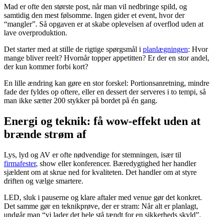
Mad er ofte den største post, når man vil nedbringe spild, og
samtidig den mest følsomme. Ingen gider et event, hvor der
“mangler”. Så opgaven er at skabe oplevelsen af overflod uden at
lave overproduktion.
Det starter med at stille de rigtige spørgsmål i
planlægningen
: Hvor
mange bliver reelt? Hvornår topper appetitten? Er der en stor andel,
der kun kommer forbi kort?
En lille ændring kan gøre en stor forskel: Portionsanretning, mindre
fade der fyldes op oftere, eller en dessert der serveres i to tempi, så
man ikke sætter 200 stykker på bordet på én gang.
Energi og teknik: få wow-effekt uden at
brænde strøm af
Lys, lyd og AV er ofte nødvendige for stemningen, især til
firmafester
, show eller konferencer. Bæredygtighed her handler
sjældent om at skrue ned for kvaliteten. Det handler om at styre
driften og vælge smartere.
LED, sluk i pauserne og klare aftaler med venue gør det konkret.
Det samme gør en teknikprøve, der er stram: Når alt er planlagt,
undgår man “vi lader det hele stå tændt for en sikkerheds skyld”.