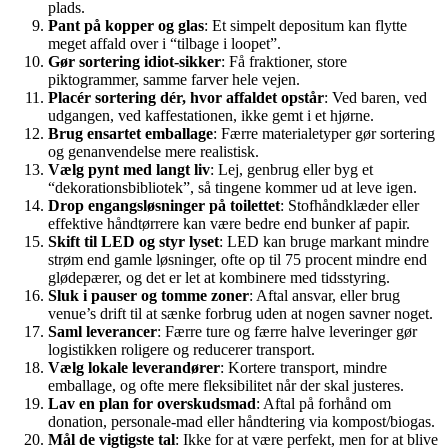
plads.
Pant på kopper og glas
: Et simpelt depositum kan flytte
meget affald over i “tilbage i loopet”.
Gør sortering idiot-sikker
: Få fraktioner, store
piktogrammer, samme farver hele vejen.
Placér sortering dér, hvor affaldet opstår
: Ved baren, ved
udgangen, ved kaffestationen, ikke gemt i et hjørne.
Brug ensartet emballage
: Færre materialetyper gør sortering
og genanvendelse mere realistisk.
Vælg pynt med langt liv
: Lej, genbrug eller byg et
“dekorationsbibliotek”, så tingene kommer ud at leve igen.
Drop engangsløsninger på toilettet
: Stofhåndklæder eller
effektive håndtørrere kan være bedre end bunker af papir.
Skift til LED og styr lyset
: LED kan bruge markant mindre
strøm end gamle løsninger, ofte op til 75 procent mindre end
glødepærer, og det er let at kombinere med tidsstyring.
Sluk i pauser og tomme zoner
: Aftal ansvar, eller brug
venue’s drift til at sænke forbrug uden at nogen savner noget.
Saml leverancer
: Færre ture og færre halve leveringer gør
logistikken roligere og reducerer transport.
Vælg lokale leverandører
: Kortere transport, mindre
emballage, og ofte mere fleksibilitet når der skal justeres.
Lav en plan for overskudsmad
: Aftal på forhånd om
donation, personale-mad eller håndtering via kompost/biogas.
Mål de vigtigste tal
: Ikke for at være perfekt, men for at blive