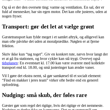
Og så er der den oversete ting: varme og ventilation. En sal, der er
fuld af mennesker, har sin egen motor. Det kan ofte justeres, uden at
nogen fryser.
Transport: gør det let at vælge grønt
Gæstetransport kan fylde meget i et samlet aftryk, og alligevel kan
man ofte påvirke det uden at moralprædike. Nøglen er at fjerne
friktion.
Skriv ikke kun “tag toget”. Giv en konkret rute, nævn hvor langt der
er at gå fra stationen, og hvor cykler kan stå trygt. Overvej også
tidsplanen
: En eventstart kl. 17.00 kan være sværere med kollektiv
transport end kl. 18.00, og små justeringer kan ændre vaner.
Vil I gøre det ekstra nemt, så gør samkørsel til et socialt element:
“Find en makker i jeres team” virker ofte bedre end en generel
opfordring.
Nudging: små skub, der føles rare
Gæster gør som regel det rigtige, hvis det rigtige er det nemmeste.
Nudging er derfor ikke en kampagne. Det er et spørgsmål om