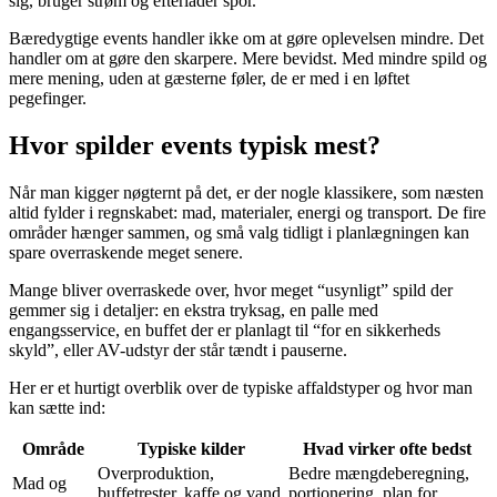
sig, bruger strøm og efterlader spor.
Bæredygtige events handler ikke om at gøre oplevelsen mindre. Det
handler om at gøre den skarpere. Mere bevidst. Med mindre spild og
mere mening, uden at gæsterne føler, de er med i en løftet
pegefinger.
Hvor spilder events typisk mest?
Når man kigger nøgternt på det, er der nogle klassikere, som næsten
altid fylder i regnskabet: mad, materialer, energi og transport. De fire
områder hænger sammen, og små valg tidligt i planlægningen kan
spare overraskende meget senere.
Mange bliver overraskede over, hvor meget “usynligt” spild der
gemmer sig i detaljer: en ekstra tryksag, en palle med
engangsservice, en buffet der er planlagt til “for en sikkerheds
skyld”, eller AV-udstyr der står tændt i pauserne.
Her er et hurtigt overblik over de typiske affaldstyper og hvor man
kan sætte ind:
Område
Typiske kilder
Hvad virker ofte bedst
Overproduktion,
Bedre mængdeberegning,
Mad og
buffetrester, kaffe og vand
portionering, plan for