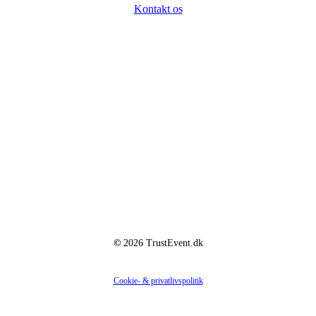
Kontakt os
Virksomheden
Hedestien 19
2670 Greve
CVR: 36428562
©
2026
TrustEvent.dk
Cookie- & privatlivspolitik