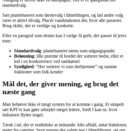
standardvalg.
Sæt plantebaseret som førstevalg i tilmeldingen, og lad andre valg
være et aktivt tilvalg. Placér vandstationen der, hvor alle passerer.
Brug skilte, der er venlige og konkrete.
Efter en paragraf som denne kan I vælge få greb, der passer til jeres
tone:
Standardvalg
: plantebaseret menu som udgangspunkt
Belønning
: lille præmie til bordet der sorterer bedst, eller et
lod i en konkurrence ved samkørsel
Synlighed
: “Her sorterer vi som derhjemme” og samme
fraktioner som folk kender
Mål det, der giver mening, og brug det
næste gang
Man behøver ikke et tungt system for at komme i gang. Et simpelt
sæt KPI’er kan gøre arbejdet meget lettere, fordi I kan se, hvor
indsatsen flytter noget.
Tænk i tal, der er realistiske at indsamle: kilo affald, antal fraktioner,
rester fra catering, hvor mange der valgte tog i tilmeldingen, og om