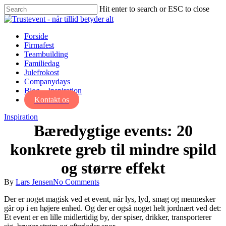
Skip
Hit enter to search or ESC to close
to
Close
main
Search
content
Menu
Forside
Firmafest
Teambuilding
Familiedag
Julefrokost
Companydays
Blog – Inspiration
Kontakt os
Inspiration
Bæredygtige events: 20
konkrete greb til mindre spild
og større effekt
By
Lars Jensen
No Comments
Der er noget magisk ved et event, når lys, lyd, smag og mennesker
går op i en højere enhed. Og der er også noget helt jordnært ved det:
Et event er en lille midlertidig by, der spiser, drikker, transporterer