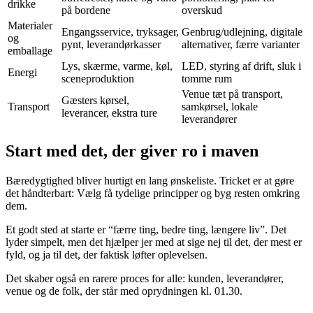
drikke
på bordene
overskud
Materialer
Engangsservice, tryksager,
Genbrug/udlejning, digitale
og
pynt, leverandørkasser
alternativer, færre varianter
emballage
Lys, skærme, varme, køl,
LED, styring af drift, sluk i
Energi
sceneproduktion
tomme rum
Venue tæt på transport,
Gæsters kørsel,
Transport
samkørsel, lokale
leverancer, ekstra ture
leverandører
Start med det, der giver ro i maven
Bæredygtighed bliver hurtigt en lang ønskeliste. Tricket er at gøre
det håndterbart: Vælg få tydelige principper og byg resten omkring
dem.
Et godt sted at starte er “færre ting, bedre ting, længere liv”. Det
lyder simpelt, men det hjælper jer med at sige nej til det, der mest er
fyld, og ja til det, der faktisk løfter oplevelsen.
Det skaber også en rarere proces for alle: kunden, leverandører,
venue og de folk, der står med oprydningen kl. 01.30.