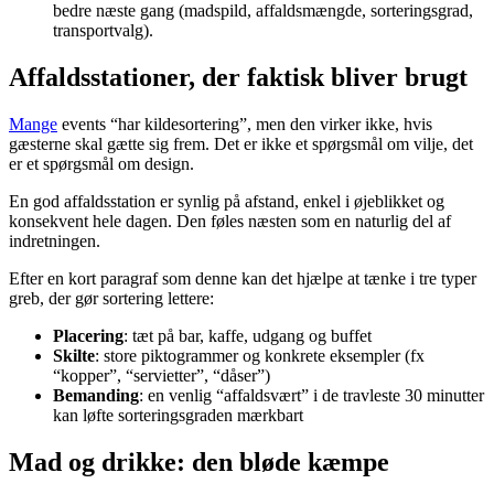
bedre næste gang (madspild, affaldsmængde, sorteringsgrad,
transportvalg).
Affaldsstationer, der faktisk bliver brugt
Mange
events “har kildesortering”, men den virker ikke, hvis
gæsterne skal gætte sig frem. Det er ikke et spørgsmål om vilje, det
er et spørgsmål om design.
En god affaldsstation er synlig på afstand, enkel i øjeblikket og
konsekvent hele dagen. Den føles næsten som en naturlig del af
indretningen.
Efter en kort paragraf som denne kan det hjælpe at tænke i tre typer
greb, der gør sortering lettere:
Placering
: tæt på bar, kaffe, udgang og buffet
Skilte
: store piktogrammer og konkrete eksempler (fx
“kopper”, “servietter”, “dåser”)
Bemanding
: en venlig “affaldsvært” i de travleste 30 minutter
kan løfte sorteringsgraden mærkbart
Mad og drikke: den bløde kæmpe