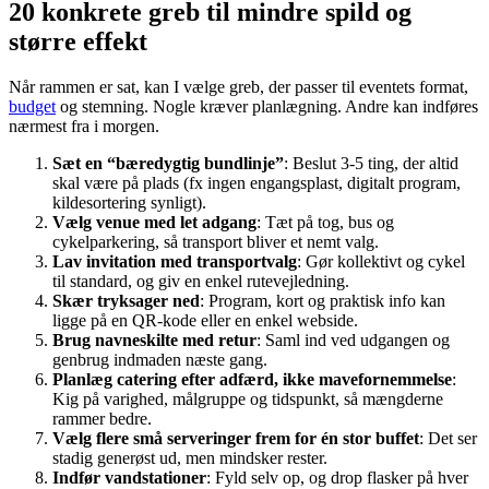
20 konkrete greb til mindre spild og
større effekt
Når rammen er sat, kan I vælge greb, der passer til eventets format,
budget
og stemning. Nogle kræver planlægning. Andre kan indføres
nærmest fra i morgen.
Sæt en “bæredygtig bundlinje”
: Beslut 3-5 ting, der altid
skal være på plads (fx ingen engangsplast, digitalt program,
kildesortering synligt).
Vælg venue med let adgang
: Tæt på tog, bus og
cykelparkering, så transport bliver et nemt valg.
Lav invitation med transportvalg
: Gør kollektivt og cykel
til standard, og giv en enkel rutevejledning.
Skær tryksager ned
: Program, kort og praktisk info kan
ligge på en QR-kode eller en enkel webside.
Brug navneskilte med retur
: Saml ind ved udgangen og
genbrug indmaden næste gang.
Planlæg catering efter adfærd, ikke mavefornemmelse
:
Kig på varighed, målgruppe og tidspunkt, så mængderne
rammer bedre.
Vælg flere små serveringer frem for én stor buffet
: Det ser
stadig generøst ud, men mindsker rester.
Indfør vandstationer
: Fyld selv op, og drop flasker på hver