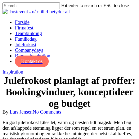
Skip
Hit enter to search or ESC to close
to
Close
main
Search
content
Menu
Forside
Firmafest
Teambuilding
Familiedag
Julefrokost
Companydays
Blog – Inspiration
Kontakt os
Inspiration
Julefrokost planlagt af proffer:
Bookingvinduer, konceptideer
og budget
By
Lars Jensen
No Comments
En god julefrokost føles let, varm og næsten lidt magisk. Men bag
den afslappede stemning ligger der som regel en ret stram plan, en
realistisk økonomi og en række beslutninger, der helst skal træffes,