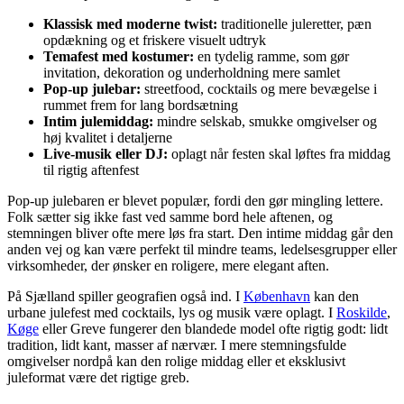
Klassisk med moderne twist:
traditionelle juleretter, pæn
opdækning og et friskere visuelt udtryk
Temafest med kostumer:
en tydelig ramme, som gør
invitation, dekoration og underholdning mere samlet
Pop-up julebar:
streetfood, cocktails og mere bevægelse i
rummet frem for lang bordsætning
Intim julemiddag:
mindre selskab, smukke omgivelser og
høj kvalitet i detaljerne
Live-musik eller DJ:
oplagt når festen skal løftes fra middag
til rigtig aftenfest
Pop-up julebaren er blevet populær, fordi den gør mingling lettere.
Folk sætter sig ikke fast ved samme bord hele aftenen, og
stemningen bliver ofte mere løs fra start. Den intime middag går den
anden vej og kan være perfekt til mindre teams, ledelsesgrupper eller
virksomheder, der ønsker en roligere, mere elegant aften.
På Sjælland spiller geografien også ind. I
København
kan den
urbane julefest med cocktails, lys og musik være oplagt. I
Roskilde
,
Køge
eller Greve fungerer den blandede model ofte rigtig godt: lidt
tradition, lidt kant, masser af nærvær. I mere stemningsfulde
omgivelser nordpå kan den rolige middag eller et eksklusivt
juleformat være det rigtige greb.