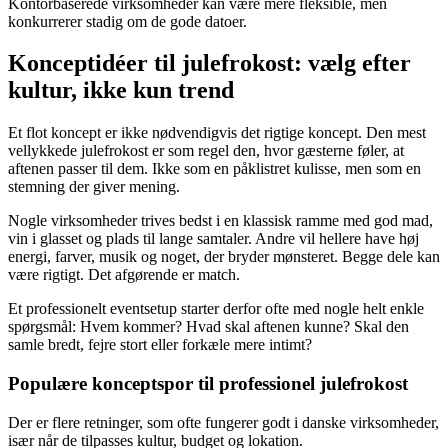
Kontorbaserede virksomheder kan være mere fleksible, men
konkurrerer stadig om de gode datoer.
Konceptidéer til julefrokost: vælg efter
kultur, ikke kun trend
Et flot koncept er ikke nødvendigvis det rigtige koncept. Den mest
vellykkede julefrokost er som regel den, hvor gæsterne føler, at
aftenen passer til dem. Ikke som en påklistret kulisse, men som en
stemning der giver mening.
Nogle virksomheder trives bedst i en klassisk ramme med god mad,
vin i glasset og plads til lange samtaler. Andre vil hellere have høj
energi, farver, musik og noget, der bryder mønsteret. Begge dele kan
være rigtigt. Det afgørende er match.
Et professionelt eventsetup starter derfor ofte med nogle helt enkle
spørgsmål: Hvem kommer? Hvad skal aftenen kunne? Skal den
samle bredt, fejre stort eller forkæle mere intimt?
Populære konceptspor til professionel julefrokost
Der er flere retninger, som ofte fungerer godt i danske virksomheder,
især når de tilpasses kultur, budget og lokation.