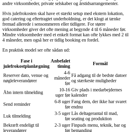
andre virksomheder, private selskaber og årstidsarrangementer.
Hvis julefrokosten skal have et stærkt setup med ekstern lokation,
god catering og eftertragtet underholdning, er det klogt at tænke
fremad allerede i sensommeren eller tidligere. For større
virksomheder giver det ofte mening at begynde 4 til 6 måneder før.
Mindre virksomheder med et enkelt format kan ofte lykkes med 2 til
4 måneder, men også her er tidlig booking en fordel.
En praktisk model ser ofte sådan ud:
Fase i
Anbefalet
Formål
julefrokostplanlægning
timing
4-6
Reserver dato, venue og
Få adgang til de bedste datoer
måneder
nøgleleverandører
og stærkeste muligheder
før
10-16
Giv plads i medarbejdernes
Åbn intern tilmelding
uger før
kalender
6-8 uger
Fang dem, der ikke har svaret
Send reminder
før
endnu
3-5 uger
Lås deltagerantal til mad,
Luk tilmelding
før
seating og produktion
Bekræft endeligt til
2-3 uger
Finpuds menu, teknik, bar og
leverandører
før
bemanding