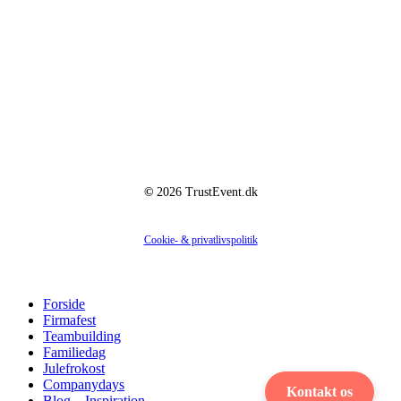
Hedestien 19
2670 Greve
CVR: 36428562
©
2026
TrustEvent.dk
Cookie- & privatlivspolitik
Close
Forside
Menu
Firmafest
Teambuilding
Familiedag
Julefrokost
Companydays
Kontakt os
Blog – Inspiration