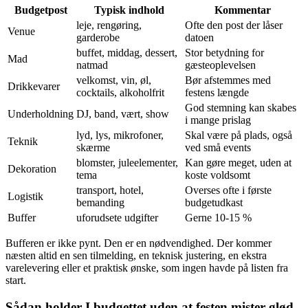
Budgetpost
Typisk indhold
Kommentar
leje, rengøring,
Ofte den post der låser
Venue
garderobe
datoen
buffet, middag, dessert,
Stor betydning for
Mad
natmad
gæsteoplevelsen
velkomst, vin, øl,
Bør afstemmes med
Drikkevarer
cocktails, alkoholfrit
festens længde
God stemning kan skabes
Underholdning
DJ, band, vært, show
i mange prislag
lyd, lys, mikrofoner,
Skal være på plads, også
Teknik
skærme
ved små events
blomster, juleelementer,
Kan gøre meget, uden at
Dekoration
tema
koste voldsomt
transport, hotel,
Overses ofte i første
Logistik
bemanding
budgetudkast
Buffer
uforudsete udgifter
Gerne 10-15 %
Bufferen er ikke pynt. Den er en nødvendighed. Der kommer
næsten altid en sen tilmelding, en teknisk justering, en ekstra
varelevering eller et praktisk ønske, som ingen havde på listen fra
start.
Sådan holder I budgettet uden at festen mister glød