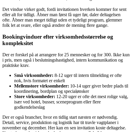
Det vindue virker godt, fordi invitationen hverken kommer for sent
eller alt for tidligt. Åbner man først få uger før, daler deltagelsen
ofte. Åbner man meget tidligt uden et tydeligt program, glemmer
folk let at svare, eller også ændrer de mening flere gange.
Bookingvinduer efter virksomhedsstørrelse og
kompleksitet
Der er forskel på at arrangere for 25 mennesker og for 300. Ikke kun
i pris, men også i beslutningshastighed, intern kommunikation og
praktiske krav.
Små virksomheder:
8-12 uger til intern tilmelding er ofte
nok, hvis formatet er enkelt
Mellemstore virksomheder:
10-14 uger giver bedre plads til
koordinering, bordplan og specialønsker
Store virksomheder:
12-20 uger er ofte det mest rolige valg,
især ved hotel, busser, sceneprogram eller flere
godkendelseslag
Der er også brancher, hvor en tidlig start næsten er nødvendig.
Detail, service, produktion og logistik har tit travle vagtplaner i
november og december. Her kan en sen invitation koste deltagelse.