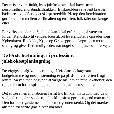
Det er især værdifuldt, hvis julefrokosten skal have mere
personlighed end standardpakken. Et skræddersyet event kræver
både kreative idéer og et skarpt overblik. Netop den kombination
gør forskellen mellem en fin aften og en aften, folk taler om længe
efter.
For virksomheder på Sjælland kan lokal erfaring også være en
fordel. Kendskab til venues, logistik og leverandører i områder som
København, Roskilde, Køge og Greve gør planlægningen mere
smidig og giver flere muligheder, når noget skal tilpasses undervejs.
De første beslutninger i professionel
julefrokostplanlægning
De vigtigste valg kommer tidligt. Hvis dato, deltagerantal,
budgetramme og ønsket stemning er på plads, bliver resten langt
lettere. Så kan man begynde at vælge mellem de rette lokationer, den
rigtige form for bespisning og det tempo, aftenen skal have.
Det er også her, invitationen får sit liv. En klar invitation med dato,
sted, tidsrum, dresscode og tilmeldingsfrist gør mere, end man tror.
Den fortæller gæsterne, at aftenen er gennemtænkt. Og det mærkes
allerede før første glas bliver skænket.