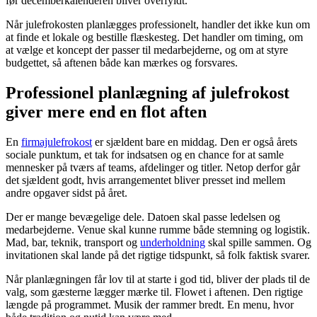
før decemberkalenderen bliver overfyldt.
Når julefrokosten planlægges professionelt, handler det ikke kun om
at finde et lokale og bestille flæskesteg. Det handler om timing, om
at vælge et koncept der passer til medarbejderne, og om at styre
budgettet, så aftenen både kan mærkes og forsvares.
Professionel planlægning af julefrokost
giver mere end en flot aften
En
firmajulefrokost
er sjældent bare en middag. Den er også årets
sociale punktum, et tak for indsatsen og en chance for at samle
mennesker på tværs af teams, afdelinger og titler. Netop derfor går
det sjældent godt, hvis arrangementet bliver presset ind mellem
andre opgaver sidst på året.
Der er mange bevægelige dele. Datoen skal passe ledelsen og
medarbejderne. Venue skal kunne rumme både stemning og logistik.
Mad, bar, teknik, transport og
underholdning
skal spille sammen. Og
invitationen skal lande på det rigtige tidspunkt, så folk faktisk svarer.
Når planlægningen får lov til at starte i god tid, bliver der plads til de
valg, som gæsterne lægger mærke til. Flowet i aftenen. Den rigtige
længde på programmet. Musik der rammer bredt. En menu, hvor