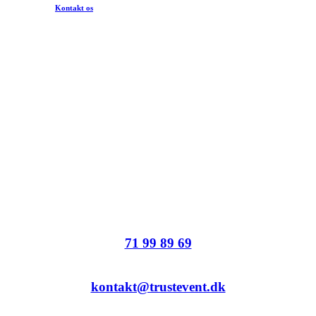
Kontakt os
Klar til at planlægge dit næste event?
Tag kontakt i dag og lad os hjælpe dig med at skabe en fest, dine
gæster aldrig glemmer.
71 99 89 69
kontakt@trustevent.dk