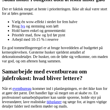
Der er faktisk meget at hente i prioriteringen. Ikke alt skal være stort
for at føles generøst.
Vælg én wow-effekt i stedet for fem halve
Brug
lys
og stemning som løft
Hold baren enkel og gennemtænkt
Prioritér mad, flow og lyd før pynt
Arbejd med 10-15 % i reserve
En god tommelfingerregel er at bruge hoveddelen af budgettet på
kerneoplevelsen. Gæsterne husker sjældent antallet af
dekorationsdetaljer. De husker, om de følte sig velkomne, om maden
var god, og om aftenen hang sammen.
Samarbejde med eventbureau om
julefrokost: hvad bliver lettere?
Når et
eventbureau
kommer ind i planlægningen, er det ikke kun for
at gøre det pænt. Det handler lige så meget om at skabe ro. En
professionel samarbejdspartner kan samle sporene, holde styr på
leverandører, lave realistiske
tidsplaner
og sørge for, at ingen vigtige
detaljer falder ned mellem møder og mails.