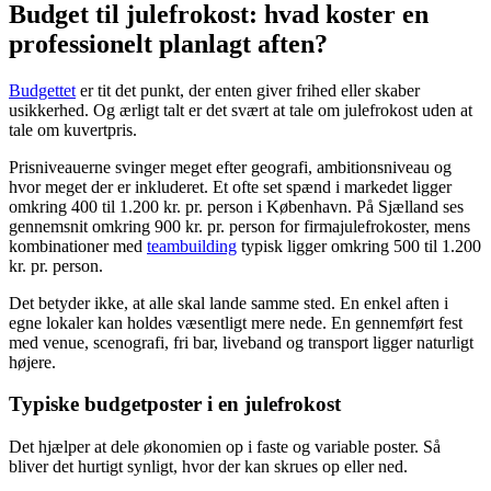
Budget til julefrokost: hvad koster en
professionelt planlagt aften?
Budgettet
er tit det punkt, der enten giver frihed eller skaber
usikkerhed. Og ærligt talt er det svært at tale om julefrokost uden at
tale om kuvertpris.
Prisniveauerne svinger meget efter geografi, ambitionsniveau og
hvor meget der er inkluderet. Et ofte set spænd i markedet ligger
omkring 400 til 1.200 kr. pr. person i København. På Sjælland ses
gennemsnit omkring 900 kr. pr. person for firmajulefrokoster, mens
kombinationer med
teambuilding
typisk ligger omkring 500 til 1.200
kr. pr. person.
Det betyder ikke, at alle skal lande samme sted. En enkel aften i
egne lokaler kan holdes væsentligt mere nede. En gennemført fest
med venue, scenografi, fri bar, liveband og transport ligger naturligt
højere.
Typiske budgetposter i en julefrokost
Det hjælper at dele økonomien op i faste og variable poster. Så
bliver det hurtigt synligt, hvor der kan skrues op eller ned.