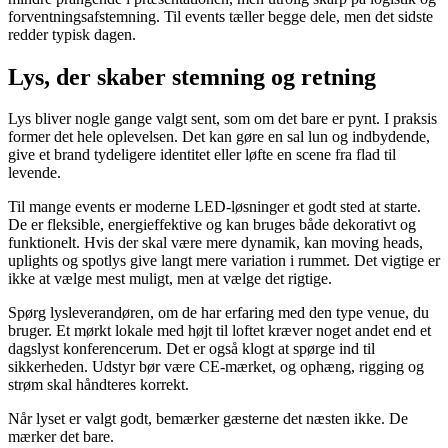
forventningsafstemning. Til events tæller begge dele, men det sidste
redder typisk dagen.
Lys, der skaber stemning og retning
Lys bliver nogle gange valgt sent, som om det bare er pynt. I praksis
former det hele oplevelsen. Det kan gøre en sal lun og indbydende,
give et brand tydeligere identitet eller løfte en scene fra flad til
levende.
Til mange events er moderne LED-løsninger et godt sted at starte.
De er fleksible, energieffektive og kan bruges både dekorativt og
funktionelt. Hvis der skal være mere dynamik, kan moving heads,
uplights og spotlys give langt mere variation i rummet. Det vigtige er
ikke at vælge mest muligt, men at vælge det rigtige.
Spørg lysleverandøren, om de har erfaring med den type venue, du
bruger. Et mørkt lokale med højt til loftet kræver noget andet end et
dagslyst konferencerum. Det er også klogt at spørge ind til
sikkerheden. Udstyr bør være CE-mærket, og ophæng, rigging og
strøm skal håndteres korrekt.
Når lyset er valgt godt, bemærker gæsterne det næsten ikke. De
mærker det bare.