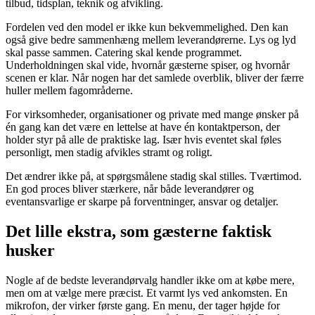
tilbud, tidsplan, teknik og afvikling.
Fordelen ved den model er ikke kun bekvemmelighed. Den kan
også give bedre sammenhæng mellem leverandørerne. Lys og lyd
skal passe sammen. Catering skal kende programmet.
Underholdningen skal vide, hvornår gæsterne spiser, og hvornår
scenen er klar. Når nogen har det samlede overblik, bliver der færre
huller mellem fagområderne.
For virksomheder, organisationer og private med mange ønsker på
én gang kan det være en lettelse at have én kontaktperson, der
holder styr på alle de praktiske lag. Især hvis eventet skal føles
personligt, men stadig afvikles stramt og roligt.
Det ændrer ikke på, at spørgsmålene stadig skal stilles. Tværtimod.
En god proces bliver stærkere, når både leverandører og
eventansvarlige er skarpe på forventninger, ansvar og detaljer.
Det lille ekstra, som gæsterne faktisk
husker
Nogle af de bedste leverandørvalg handler ikke om at købe mere,
men om at vælge mere præcist. Et varmt lys ved ankomsten. En
mikrofon, der virker første gang. En menu, der tager højde for