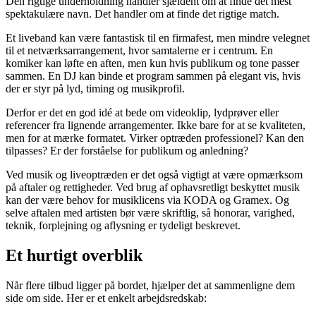
Den rigtige underholdning handler sjældent om at finde det mest
spektakulære navn. Det handler om at finde det rigtige match.
Et liveband kan være fantastisk til en firmafest, men mindre velegnet
til et netværksarrangement, hvor samtalerne er i centrum. En
komiker kan løfte en aften, men kun hvis publikum og tone passer
sammen. En DJ kan binde et program sammen på elegant vis, hvis
der er styr på lyd, timing og musikprofil.
Derfor er det en god idé at bede om videoklip, lydprøver eller
referencer fra lignende arrangementer. Ikke bare for at se kvaliteten,
men for at mærke formatet. Virker optræden professionel? Kan den
tilpasses? Er der forståelse for publikum og anledning?
Ved musik og liveoptræden er det også vigtigt at være opmærksom
på aftaler og rettigheder. Ved brug af ophavsretligt beskyttet musik
kan der være behov for musiklicens via KODA og Gramex. Og
selve aftalen med artisten bør være skriftlig, så honorar, varighed,
teknik, forplejning og aflysning er tydeligt beskrevet.
Et hurtigt overblik
Når flere tilbud ligger på bordet, hjælper det at sammenligne dem
side om side. Her er et enkelt arbejdsredskab: