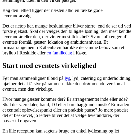
stemningen, uden at den virker påtaget.
Bag den lethed ligger der næsten altid en række gode
leverandørvalg.
Det er netop her, mange beslutninger bliver større, end de ser ud ved
første øjekast. Skal der vælges den billigste løsning, den mest kendte
leverandør eller den, der virker mest fleksibel? Svaret afhænger af
eventets formål, gæster, lokation og ambitionsniveau. Et
firmaarrangement i København har ikke de samme behov som et
bryllup i Roskilde eller
en familiedag
i Køge.
Start med eventets virkelighed
Før man sammenligner tilbud på
lys
, lyd, catering og underholdning,
hjælper det at få styr på rammen. Ikke den drømmende version af
eventet, men den virkelige.
Hvor mange gæster kommer der? Er arrangementet inde eller ude?
Skal der være taler, band, DJ eller bare baggrundsmusik? Er maden
et centralt oplevelsespunkt eller en praktisk pause? Jo mere præcist
det er beskrevet, jo lettere bliver det at vælge leverandører, der
passer til opgaven.
En lille reception kan sagtens bruge en enkel lydløsning og let