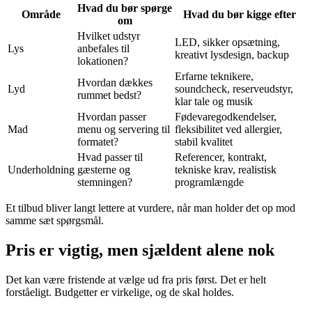
Hvad du bør spørge
Område
Hvad du bør kigge efter
om
Hvilket udstyr
LED, sikker opsætning,
Lys
anbefales til
kreativt lysdesign, backup
lokationen?
Erfarne teknikere,
Hvordan dækkes
Lyd
soundcheck, reserveudstyr,
rummet bedst?
klar tale og musik
Hvordan passer
Fødevaregodkendelser,
Mad
menu og servering til
fleksibilitet ved allergier,
formatet?
stabil kvalitet
Hvad passer til
Referencer, kontrakt,
Underholdning
gæsterne og
tekniske krav, realistisk
stemningen?
programlængde
Et tilbud bliver langt lettere at vurdere, når man holder det op mod
samme sæt spørgsmål.
Pris er vigtig, men sjældent alene nok
Det kan være fristende at vælge ud fra pris først. Det er helt
forståeligt. Budgetter er virkelige, og de skal holdes.