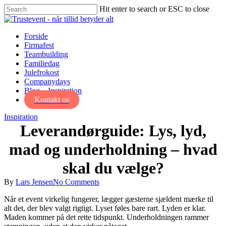
Skip
Hit enter to search or ESC to close
to
Close
main
Search
content
Menu
Forside
Firmafest
Teambuilding
Familiedag
Julefrokost
Companydays
Blog – Inspiration
Kontakt os
Inspiration
Leverandørguide: Lys, lyd,
mad og underholdning – hvad
skal du vælge?
By
Lars Jensen
No Comments
Når et event virkelig fungerer, lægger gæsterne sjældent mærke til
alt det, der blev valgt rigtigt. Lyset føles bare rart. Lyden er klar.
Maden kommer på det rette tidspunkt. Underholdningen rammer