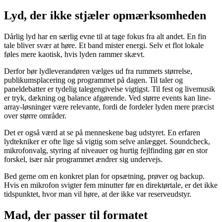
Lyd, der ikke stjæler opmærksomheden
Dårlig lyd har en særlig evne til at tage fokus fra alt andet. En fin
tale bliver svær at høre. Et band mister energi. Selv et flot lokale
føles mere kaotisk, hvis lyden rammer skævt.
Derfor bør lydleverandøren vælges ud fra rummets størrelse,
publikumsplacering og programmet på dagen. Til taler og
paneldebatter er tydelig talegengivelse vigtigst. Til fest og livemusik
er tryk, dækning og balance afgørende. Ved større events kan line-
array-løsninger være relevante, fordi de fordeler lyden mere præcist
over større områder.
Det er også værd at se på menneskene bag udstyret. En erfaren
lydtekniker er ofte lige så vigtig som selve anlægget. Soundcheck,
mikrofonvalg, styring af niveauer og hurtig fejlfinding gør en stor
forskel, især når programmet ændrer sig undervejs.
Bed gerne om en konkret plan for opsætning, prøver og backup.
Hvis en mikrofon svigter fem minutter før en direktørtale, er det ikke
tidspunktet, hvor man vil høre, at der ikke var reserveudstyr.
Mad, der passer til formatet