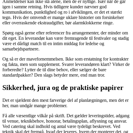
Anmeldelser kan ikke stå alene, men de er nyttige. Især når de går
igen i samme retning. Hvis tidligere kunder nævner god
kommunikation, punktlighed og ro i afviklingen, er det et stærkt
tegn. Hvis der omvendt er mange uklare historier om forsinkelser
eller overraskende ekstraudgifter, bør alarmklokkerne ringe.
Spørg også gerne efter referencer fra arrangementer, der minder om
dit eget. En leverandør kan være fremragende til festivaler og stadig
være et dårligt match til en intim middag for ledelse og
samarbejdspartnere.
Og så er der mavefornemmelsen. Ikke som erstatning for kontrakter
og fakta, men som supplement. Svarer leverandøren klart? Virker de
forberedte? Lytter de til dine behov, eller sælger de bare
standardpakker? Den slags betyder mere, end man tror.
Sikkerhed, jura og de praktiske papirer
Det er sjældent den mest farverige del af planlægningen, men det er
her, man undgår mange problemer.
Få alle væsentlige vilkår på skrift. Det gælder leveringstider, adgang
til venue, teknikbehov, honorar, betalingsplan, aflysning og ansvar.
Ved catering skal indhold og antal være tydeligt beskrevet. Ved
teknik skal det fremgå, hvad der leveres, hvem der monterer det, og