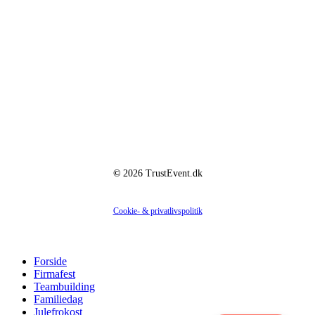
Virksomheden
Hedestien 19
2670 Greve
CVR: 36428562
©
2026
TrustEvent.dk
Cookie- & privatlivspolitik
Close
Forside
Menu
Firmafest
Teambuilding
Familiedag
Julefrokost