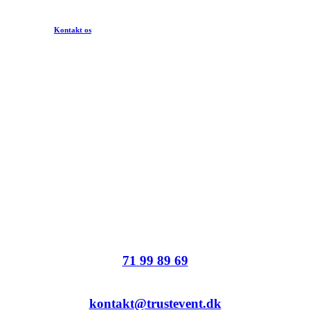
Kontakt os
Klar til at planlægge dit næste event?
Tag kontakt i dag og lad os hjælpe dig med at skabe en fest, dine
gæster aldrig glemmer.
71 99 89 69
kontakt@trustevent.dk