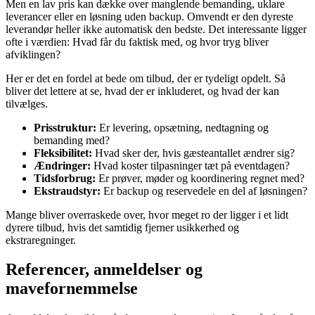
Men en lav pris kan dække over manglende bemanding, uklare
leverancer eller en løsning uden backup. Omvendt er den dyreste
leverandør heller ikke automatisk den bedste. Det interessante ligger
ofte i værdien: Hvad får du faktisk med, og hvor tryg bliver
afviklingen?
Her er det en fordel at bede om tilbud, der er tydeligt opdelt. Så
bliver det lettere at se, hvad der er inkluderet, og hvad der kan
tilvælges.
Prisstruktur:
Er levering, opsætning, nedtagning og
bemanding med?
Fleksibilitet:
Hvad sker der, hvis gæsteantallet ændrer sig?
Ændringer:
Hvad koster tilpasninger tæt på eventdagen?
Tidsforbrug:
Er prøver, møder og koordinering regnet med?
Ekstraudstyr:
Er backup og reservedele en del af løsningen?
Mange bliver overraskede over, hvor meget ro der ligger i et lidt
dyrere tilbud, hvis det samtidig fjerner usikkerhed og
ekstraregninger.
Referencer, anmeldelser og
mavefornemmelse