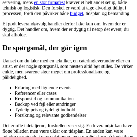
servering, mens
en stor firmafest
kræver et helt andet setup, både
teknisk og logistisk. Den forskel er værd at tage alvorligt tidligt i
processen, fordi den påvirker både
budget
, tidsplan og bemanding.
Et godt leverandørvalg handler derfor ikke kun om, hvem der er
dygtig. Det handler om, hvem der er dygtig til netop det event, du
skal afholde.
De spørgsmål, der går igen
Uanset om du taler med en tekniker, en cateringleverandør eller en
artist, er der nogle spørgsmål, som næsten altid bør stilles. De virker
enkle, men svarene siger meget om professionalisme og
pålidelighed.
Erfaring med lignende events
Referencer eller cases
Responstid og kommunikation
Backup ved fejl eller ændringer
Tydelig pris og tydeligt indhold
Forsikring og relevante godkendelser
Det er ofte i detaljerne, forskellen viser sig. En leverandør kan have
flotte billeder, men være uklar om tidsplan. En anden kan være
mindre prangende i præsentationen, men utrolig skarp på logistik og