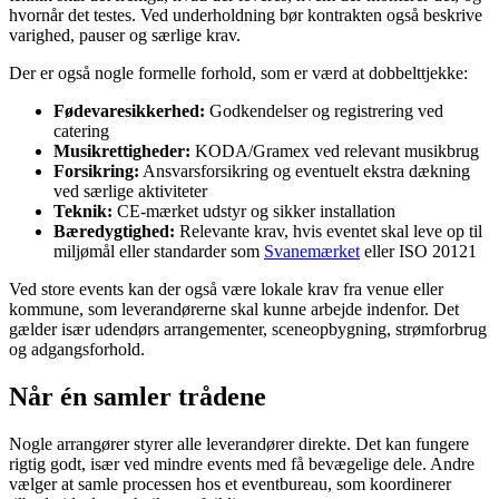
hvornår det testes. Ved underholdning bør kontrakten også beskrive
varighed, pauser og særlige krav.
Der er også nogle formelle forhold, som er værd at dobbelttjekke:
Fødevaresikkerhed:
Godkendelser og registrering ved
catering
Musikrettigheder:
KODA/Gramex ved relevant musikbrug
Forsikring:
Ansvarsforsikring og eventuelt ekstra dækning
ved særlige aktiviteter
Teknik:
CE-mærket udstyr og sikker installation
Bæredygtighed:
Relevante krav, hvis eventet skal leve op til
miljømål eller standarder som
Svanemærket
eller ISO 20121
Ved store events kan der også være lokale krav fra venue eller
kommune, som leverandørerne skal kunne arbejde indenfor. Det
gælder især udendørs arrangementer, sceneopbygning, strømforbrug
og adgangsforhold.
Når én samler trådene
Nogle arrangører styrer alle leverandører direkte. Det kan fungere
rigtig godt, især ved mindre events med få bevægelige dele. Andre
vælger at samle processen hos et eventbureau, som koordinerer