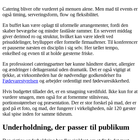
Catering bliver ofte vurderet på menuen alene. Men mad til events er
også timing, serveringsform, flow og fleksibilitet.
En buffet kan være oplagt til uformelle arrangementer, fordi den
skaber bevægelse og mindre fastlåste rammer. En serveret middag
giver derimod ro og struktur, hvilket kan være ideelt ved
prisuddelinger, bryllupper eller formelle firmaaftener. Til konferencer
er pauserne næsten en disciplin i sig selv. Her tæller tempo,
enkelhed og evnen til at holde gæsterne friske.
En professionel cateringpartner bør kunne håndtere diæter, allergier
og ændringer i deltagerantal uden dramatik. Det er også vigtigt at
tjekke, at virksomheden har de nødvendige godkendelser fra
Fødevarestyrelsen
og arbejder ordentligt med fødevaresikkerhed.
Hvis budgettet tillader det, er en smagning værdifuld. Ikke kun for at
vurdere smagen, men også for at fornemme stilniveau,
portionsstørrelser og præsentation. Der er stor forskel på mad, der er
god på et foto, og mad, der fungerer i virkeligheden, når 120 gæster
skal spise inden for samme tidsrum.
Underholdning, der passer til publikum