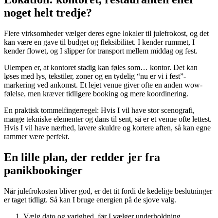
noget helt tredje?
Flere virksomheder vælger deres egne lokaler til julefrokost, og det
kan være en gave til budget og fleksibilitet. I kender rummet, I
kender flowet, og I slipper for transport mellem middag og fest.
Ulempen er, at kontoret stadig kan føles som… kontor. Det kan
løses med lys, tekstiler, zoner og en tydelig “nu er vi i fest”-
markering ved ankomst. Et lejet venue giver ofte en anden wow-
følelse, men kræver tidligere booking og mere koordinering.
En praktisk tommelfingerregel: Hvis I vil have stor scenografi,
mange tekniske elementer og dans til sent, så er et venue ofte lettest.
Hvis I vil have nærhed, lavere skuldre og kortere aften, så kan egne
rammer være perfekt.
En lille plan, der redder jer fra
panikbookinger
Når julefrokosten bliver god, er det tit fordi de kedelige beslutninger
er taget tidligt. Så kan I bruge energien på de sjove valg.
Vælg dato og varighed, før I vælger underholdning.