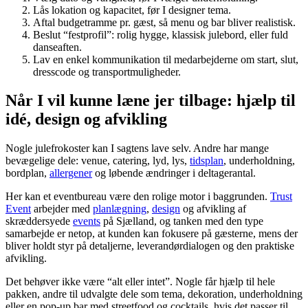
Lås lokation og kapacitet, før I designer tema.
Aftal budgetramme pr. gæst, så menu og bar bliver realistisk.
Beslut “festprofil”: rolig hygge, klassisk julebord, eller fuld
danseaften.
Lav en enkel kommunikation til medarbejderne om start, slut,
dresscode og transportmuligheder.
Når I vil kunne læne jer tilbage: hjælp til
idé, design og afvikling
Nogle julefrokoster kan I sagtens lave selv. Andre har mange
bevægelige dele: venue, catering, lyd, lys,
tidsplan
, underholdning,
bordplan,
allergener
og løbende ændringer i deltagerantal.
Her kan et eventbureau være den rolige motor i baggrunden.
Trust
Event
arbejder med
planlægning
,
design
og afvikling af
skræddersyede
events
på Sjælland, og tanken med den type
samarbejde er netop, at kunden kan fokusere på gæsterne, mens der
bliver holdt styr på detaljerne, leverandørdialogen og den praktiske
afvikling.
Det behøver ikke være “alt eller intet”. Nogle får hjælp til hele
pakken, andre til udvalgte dele som tema, dekoration, underholdning
eller en pop-up bar med streetfood og cocktails, hvis det passer til