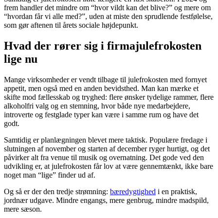
frem handler det mindre om “hvor vildt kan det blive?” og mere om
“hvordan får vi alle med?”, uden at miste den sprudlende festfølelse,
som gør aftenen til årets sociale højdepunkt.
Hvad der rører sig i firmajulefrokosten
lige nu
Mange virksomheder er vendt tilbage til julefrokosten med fornyet
appetit, men også med en anden bevidsthed. Man kan mærke et
skifte mod fællesskab og tryghed: flere ønsker tydelige rammer, flere
alkoholfri valg og en stemning, hvor både nye medarbejdere,
introverte og festglade typer kan være i samme rum og have det
godt.
Samtidig er planlægningen blevet mere taktisk. Populære fredage i
slutningen af november og starten af december ryger hurtigt, og det
påvirker alt fra venue til musik og overnatning. Det gode ved den
udvikling er, at julefrokosten får lov at være gennemtænkt, ikke bare
noget man “lige” finder ud af.
Og så er der den tredje strømning:
bæredygtighed
i en praktisk,
jordnær udgave. Mindre engangs, mere genbrug, mindre madspild,
mere sæson.