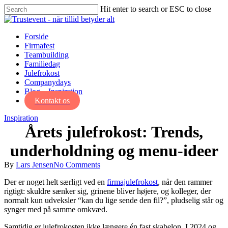
Skip
Hit enter to search or ESC to close
to
Close
main
Search
content
Menu
Forside
Firmafest
Teambuilding
Familiedag
Julefrokost
Companydays
Blog – Inspiration
Kontakt os
Inspiration
Årets julefrokost: Trends,
underholdning og menu-ideer
By
Lars Jensen
No Comments
Der er noget helt særligt ved en
firmajulefrokost
, når den rammer
rigtigt: skuldre sænker sig, grinene bliver højere, og kolleger, der
normalt kun udveksler “kan du lige sende den fil?”, pludselig står og
synger med på samme omkvæd.
Samtidig er julefrokosten ikke længere én fast skabelon. I 2024 og