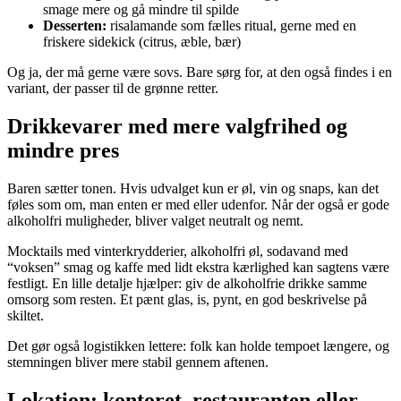
smage mere og gå mindre til spilde
Desserten:
risalamande som fælles ritual, gerne med en
friskere sidekick (citrus, æble, bær)
Og ja, der må gerne være sovs. Bare sørg for, at den også findes i en
variant, der passer til de grønne retter.
Drikkevarer med mere valgfrihed og
mindre pres
Baren sætter tonen. Hvis udvalget kun er øl, vin og snaps, kan det
føles som om, man enten er med eller udenfor. Når der også er gode
alkoholfri muligheder, bliver valget neutralt og nemt.
Mocktails med vinterkrydderier, alkoholfri øl, sodavand med
“voksen” smag og kaffe med lidt ekstra kærlighed kan sagtens være
festligt. En lille detalje hjælper: giv de alkoholfrie drikke samme
omsorg som resten. Et pænt glas, is, pynt, en god beskrivelse på
skiltet.
Det gør også logistikken lettere: folk kan holde tempoet længere, og
stemningen bliver mere stabil gennem aftenen.
Lokation: kontoret, restauranten eller