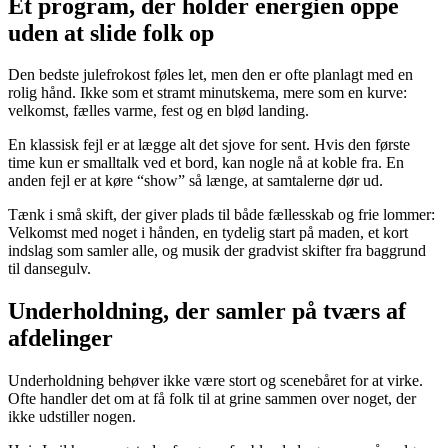
Et program, der holder energien oppe
uden at slide folk op
Den bedste julefrokost føles let, men den er ofte planlagt med en
rolig hånd. Ikke som et stramt minutskema, mere som en kurve:
velkomst, fælles varme, fest og en blød landing.
En klassisk fejl er at lægge alt det sjove for sent. Hvis den første
time kun er smalltalk ved et bord, kan nogle nå at koble fra. En
anden fejl er at køre “show” så længe, at samtalerne dør ud.
Tænk i små skift, der giver plads til både fællesskab og frie lommer:
Velkomst med noget i hånden, en tydelig start på maden, et kort
indslag som samler alle, og musik der gradvist skifter fra baggrund
til dansegulv.
Underholdning, der samler på tværs af
afdelinger
Underholdning behøver ikke være stort og scenebåret for at virke.
Ofte handler det om at få folk til at grine sammen over noget, der
ikke udstiller nogen.