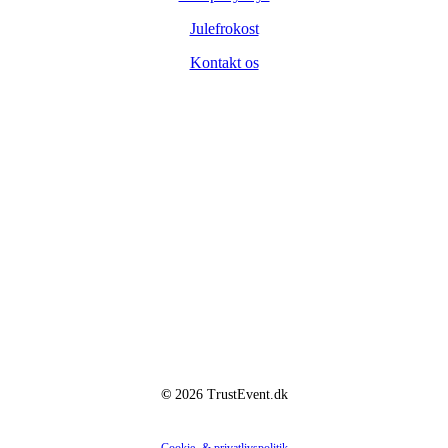
Julefrokost
Kontakt os
Virksomheden
Hedestien 19
2670 Greve
CVR: 36428562
©
2026
TrustEvent.dk