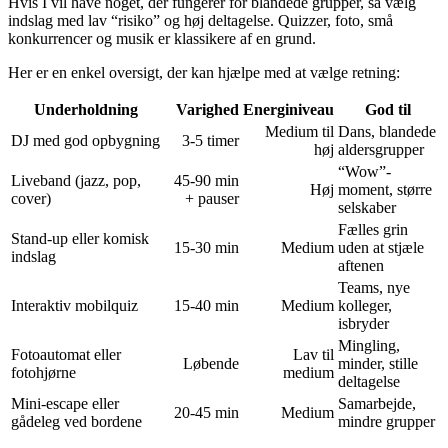
Hvis I vil have noget, der fungerer for blandede grupper, så vælg
indslag med lav “risiko” og høj deltagelse. Quizzer, foto, små
konkurrencer og musik er klassikere af en grund.
Her er en enkel oversigt, der kan hjælpe med at vælge retning:
Underholdning
Varighed
Energiniveau
God til
Medium til
Dans, blandede
DJ med god opbygning
3-5 timer
høj
aldersgrupper
“Wow”-
Liveband (jazz, pop,
45-90 min
Høj
moment, større
cover)
+ pauser
selskaber
Fælles grin
Stand-up eller komisk
15-30 min
Medium
uden at stjæle
indslag
aftenen
Teams, nye
Interaktiv mobilquiz
15-40 min
Medium
kolleger,
isbryder
Mingling,
Fotoautomat eller
Lav til
Løbende
minder, stille
fotohjørne
medium
deltagelse
Mini-escape eller
Samarbejde,
20-45 min
Medium
gådeleg ved bordene
mindre grupper