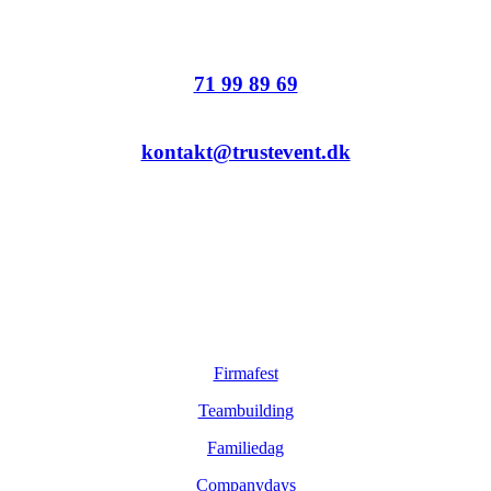
gæster aldrig glemmer.
71 99 89 69
kontakt@trustevent.dk
Sider
Firmafest
Teambuilding
Familiedag
Companydays