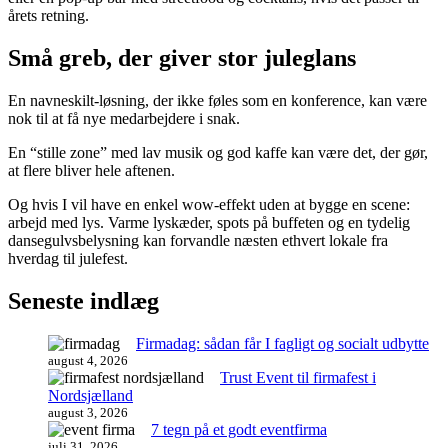
årets retning.
Små greb, der giver stor juleglans
En navneskilt-løsning, der ikke føles som en konference, kan være
nok til at få nye medarbejdere i snak.
En “stille zone” med lav musik og god kaffe kan være det, der gør,
at flere bliver hele aftenen.
Og hvis I vil have en enkel wow-effekt uden at bygge en scene:
arbejd med lys. Varme lyskæder, spots på buffeten og en tydelig
dansegulvsbelysning kan forvandle næsten ethvert lokale fra
hverdag til julefest.
Seneste indlæg
Firmadag: sådan får I fagligt og socialt udbytte
august 4, 2026
Trust Event til firmafest i
Nordsjælland
august 3, 2026
7 tegn på et godt eventfirma
juli 31, 2026