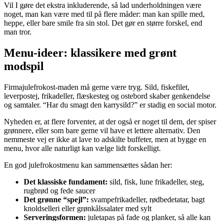
Vil I gøre det ekstra inkluderende, så lad underholdningen være
noget, man kan være med til på flere måder: man kan spille med,
heppe, eller bare smile fra sin stol. Det gør en større forskel, end
man tror.
Menu-ideer: klassikere med grønt
modspil
Firmajulefrokost-maden må gerne være tryg. Sild, fiskefilet,
leverpostej, frikadeller, flæskesteg og ostebord skaber genkendelse
og samtaler. “Har du smagt den karrysild?” er stadig en social motor.
Nyheden er, at flere forventer, at der også er noget til dem, der spiser
grønnere, eller som bare gerne vil have et lettere alternativ. Den
nemmeste vej er ikke at lave to adskilte buffeter, men at bygge en
menu, hvor alle naturligt kan vælge lidt forskelligt.
En god julefrokostmenu kan sammensættes sådan her:
Det klassiske fundament:
sild, fisk, lune frikadeller, steg,
rugbrød og fede saucer
Det grønne “spejl”:
svampefrikadeller, rødbedetatar, bagt
knoldselleri eller grønkålssalater med sylt
Serveringsformen:
juletapas på fade og planker, så alle kan